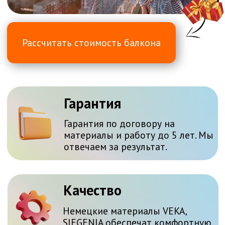
Гарантия
Гарантия по договору на
материалы и работу до 5 лет. Мы
отвечаем за результат.
Качество
Немецкие материалы VEKA,
SIEGENIA обеспечат комфортную
работу и прослужат десятки лет.
Доверие
Наши окна установлены в новых
домах Читы: дома АО "РУС", ЖК
"Хороший", ЖК "Солнечный город"
Рассчитать стоимость
8 (3022) 710-830